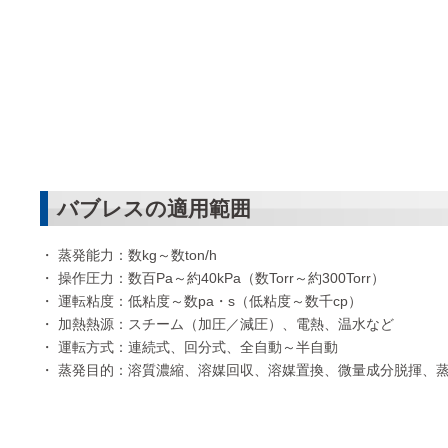
バブレスの適用範囲
蒸発能力：数kg～数ton/h
操作圧力：数百Pa～約40kPa（数Torr～約300Torr）
運転粘度：低粘度～数pa・s（低粘度～数千cp）
加熱熱源：スチーム（加圧／減圧）、電熱、温水など
運転方式：連続式、回分式、全自動～半自動
蒸発目的：溶質濃縮、溶媒回収、溶媒置換、微量成分脱揮、